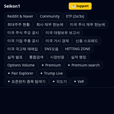
Seikon1
☕ Support
Reddit & Naver
Community
ETF (2x/3x)
최대주주 현황
회사 재무 한눈에
미국 주식 재무 한눈에
미국 주식 주요 공시
미국 대량보유 보고서
미국 기업 주총 공시
미국 거시 경제
신용 스프레드
미국 국고채 재매입
SNS모음
HITTING ZONE
실적 발표
통합검색
시장반응
실적 랭킹
Options Volume
✦ Premium
✦ Premium-search
✦ Pair Explorer
✦ Trump Live
✦ 표준편차 종목 탐색기
✦ 각도기
✦ VaR