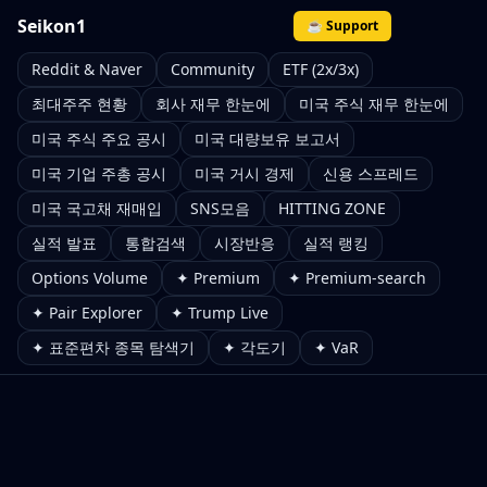
Seikon1
☕ Support
Reddit & Naver
Community
ETF (2x/3x)
최대주주 현황
회사 재무 한눈에
미국 주식 재무 한눈에
미국 주식 주요 공시
미국 대량보유 보고서
미국 기업 주총 공시
미국 거시 경제
신용 스프레드
미국 국고채 재매입
SNS모음
HITTING ZONE
실적 발표
통합검색
시장반응
실적 랭킹
Options Volume
✦ Premium
✦ Premium-search
✦ Pair Explorer
✦ Trump Live
✦ 표준편차 종목 탐색기
✦ 각도기
✦ VaR