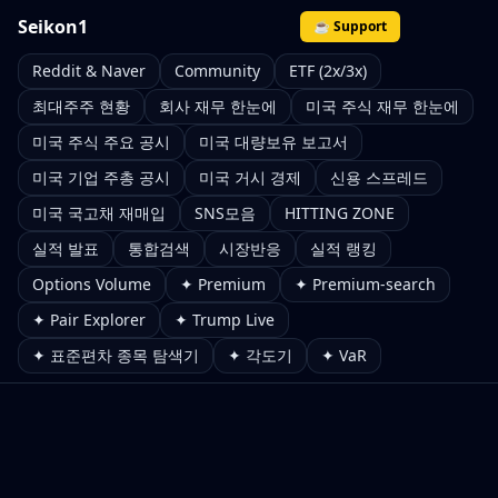
Seikon1
☕ Support
Reddit & Naver
Community
ETF (2x/3x)
최대주주 현황
회사 재무 한눈에
미국 주식 재무 한눈에
미국 주식 주요 공시
미국 대량보유 보고서
미국 기업 주총 공시
미국 거시 경제
신용 스프레드
미국 국고채 재매입
SNS모음
HITTING ZONE
실적 발표
통합검색
시장반응
실적 랭킹
Options Volume
✦ Premium
✦ Premium-search
✦ Pair Explorer
✦ Trump Live
✦ 표준편차 종목 탐색기
✦ 각도기
✦ VaR