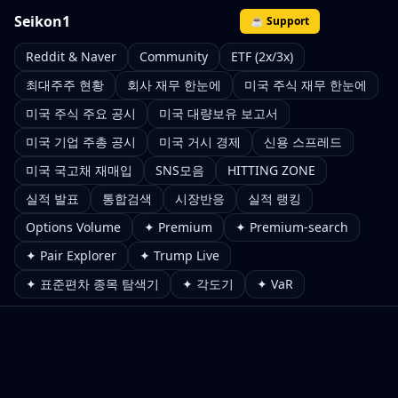
Seikon1
☕ Support
Reddit & Naver
Community
ETF (2x/3x)
최대주주 현황
회사 재무 한눈에
미국 주식 재무 한눈에
미국 주식 주요 공시
미국 대량보유 보고서
미국 기업 주총 공시
미국 거시 경제
신용 스프레드
미국 국고채 재매입
SNS모음
HITTING ZONE
실적 발표
통합검색
시장반응
실적 랭킹
Options Volume
✦ Premium
✦ Premium-search
✦ Pair Explorer
✦ Trump Live
✦ 표준편차 종목 탐색기
✦ 각도기
✦ VaR