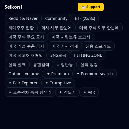
Seikon1
☕ Support
Reddit & Naver
Community
ETF (2x/3x)
최대주주 현황
회사 재무 한눈에
미국 주식 재무 한눈에
미국 주식 주요 공시
미국 대량보유 보고서
미국 기업 주총 공시
미국 거시 경제
신용 스프레드
미국 국고채 재매입
SNS모음
HITTING ZONE
실적 발표
통합검색
시장반응
실적 랭킹
Options Volume
✦ Premium
✦ Premium-search
✦ Pair Explorer
✦ Trump Live
✦ 표준편차 종목 탐색기
✦ 각도기
✦ VaR