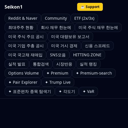
Seikon1
☕ Support
Reddit & Naver
Community
ETF (2x/3x)
최대주주 현황
회사 재무 한눈에
미국 주식 재무 한눈에
미국 주식 주요 공시
미국 대량보유 보고서
미국 기업 주총 공시
미국 거시 경제
신용 스프레드
미국 국고채 재매입
SNS모음
HITTING ZONE
실적 발표
통합검색
시장반응
실적 랭킹
Options Volume
✦ Premium
✦ Premium-search
✦ Pair Explorer
✦ Trump Live
✦ 표준편차 종목 탐색기
✦ 각도기
✦ VaR