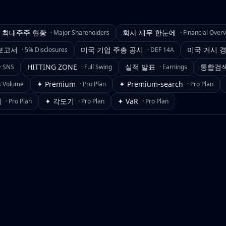
최대주주 현황
회사 재무 한눈에
·
Major Shareholders
·
Financial Over
보고서
미국 기업 주총 공시
미국 거시 
·
5% Disclosures
·
DEF 14A
HITTING ZONE
실적 발표
통합검
·
SNS
·
Full Swing
·
Earnings
✦ Premium
✦ Premium-search
s Volume
·
Pro Plan
·
Pro Plan
기
✦ 각도기
✦ VaR
·
Pro Plan
·
Pro Plan
·
Pro Plan