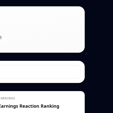
종
EARNINGS
Earnings Reaction Ranking