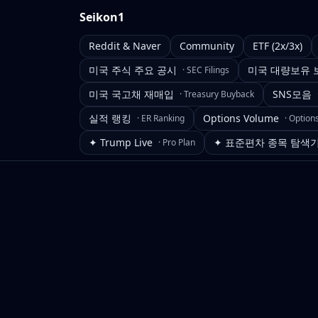
Seikon1
Reddit & Naver
Community
ETF (2x/3x)
미국 주식 주요 공시
미국 대량보유 
·
SEC Filings
미국 국고채 재매입
SNS모음
·
Treasury Buyback
실적 랭킹
Options Volume
·
ER Ranking
·
Option
✦ Trump Live
✦ 표준편차 종목 탐색
·
Pro Plan