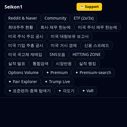
Seikon1
☕ Support
Reddit & Naver
Community
ETF (2x/3x)
최대주주 현황
회사 재무 한눈에
미국 주식 재무 한눈에
미국 주식 주요 공시
미국 대량보유 보고서
미국 기업 주총 공시
미국 거시 경제
신용 스프레드
미국 국고채 재매입
SNS모음
HITTING ZONE
실적 발표
통합검색
시장반응
실적 랭킹
Options Volume
✦ Premium
✦ Premium-search
✦ Pair Explorer
✦ Trump Live
✦ 표준편차 종목 탐색기
✦ 각도기
✦ VaR