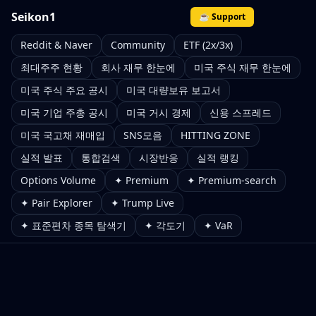
Seikon1
☕ Support
Reddit & Naver
Community
ETF (2x/3x)
최대주주 현황
회사 재무 한눈에
미국 주식 재무 한눈에
미국 주식 주요 공시
미국 대량보유 보고서
미국 기업 주총 공시
미국 거시 경제
신용 스프레드
미국 국고채 재매입
SNS모음
HITTING ZONE
실적 발표
통합검색
시장반응
실적 랭킹
Options Volume
✦ Premium
✦ Premium-search
✦ Pair Explorer
✦ Trump Live
✦ 표준편차 종목 탐색기
✦ 각도기
✦ VaR