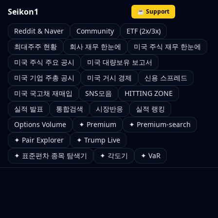
Seikon1
☕ Support
Reddit & Naver
Community
ETF (2x/3x)
최대주주 현황
회사 재무 한눈에
미국 주식 재무 한눈에
미국 주식 주요 공시
미국 대량보유 보고서
미국 기업 주총 공시
미국 거시 경제
신용 스프레드
미국 국고채 재매입
SNS모음
HITTING ZONE
실적 발표
통합검색
시장반응
실적 랭킹
Options Volume
✦ Premium
✦ Premium-search
✦ Pair Explorer
✦ Trump Live
✦ 표준편차 종목 탐색기
✦ 각도기
✦ VaR