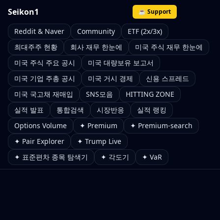
Seikon1
☕ Support
Reddit & Naver
Community
ETF (2x/3x)
최대주주 현황
회사 재무 한눈에
미국 주식 재무 한눈에
미국 주식 주요 공시
미국 대량보유 보고서
미국 기업 주총 공시
미국 거시 경제
신용 스프레드
미국 국고채 재매입
SNS모음
HITTING ZONE
실적 발표
통합검색
시장반응
실적 랭킹
Options Volume
✦ Premium
✦ Premium-search
✦ Pair Explorer
✦ Trump Live
✦ 표준편차 종목 탐색기
✦ 각도기
✦ VaR