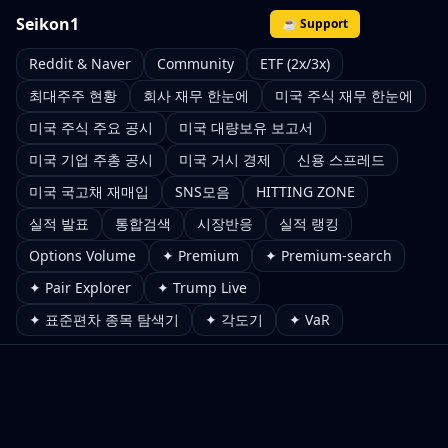
Seikon1
☕ Support
Reddit & Naver
Community
ETF (2x/3x)
최대주주 현황
회사 재무 한눈에
미국 주식 재무 한눈에
미국 주식 주요 공시
미국 대량보유 보고서
미국 기업 주총 공시
미국 거시 경제
신용 스프레드
미국 국고채 재매입
SNS모음
HITTING ZONE
실적 발표
통합검색
시장반응
실적 랭킹
Options Volume
✦ Premium
✦ Premium-search
✦ Pair Explorer
✦ Trump Live
✦ 표준편차 종목 탐색기
✦ 각도기
✦ VaR