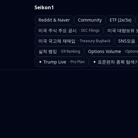
Seikon1
Reddit & Naver
Community
ETF (2x/3x)
미국 주식 주요 공시
미국 대량보유 
·
SEC Filings
미국 국고채 재매입
SNS모음
·
Treasury Buyback
실적 랭킹
Options Volume
·
ER Ranking
·
Option
✦ Trump Live
✦ 표준편차 종목 탐색
·
Pro Plan