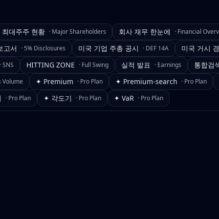
최대주주 현황
회사 재무 한눈에
·
Major Shareholders
·
Financial Over
보고서
미국 기업 주총 공시
미국 거시 
·
5% Disclosures
·
DEF 14A
HITTING ZONE
실적 발표
통합검
·
SNS
·
Full Swing
·
Earnings
✦ Premium
✦ Premium-search
s Volume
·
Pro Plan
·
Pro Plan
기
✦ 각도기
✦ VaR
·
Pro Plan
·
Pro Plan
·
Pro Plan