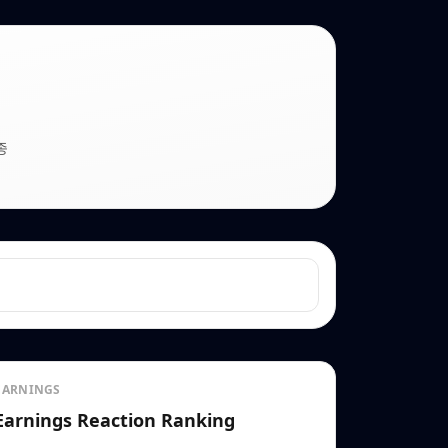
종
EARNINGS
Earnings Reaction Ranking