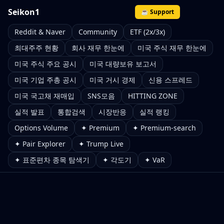
Seikon1
☕ Support
Reddit & Naver
Community
ETF (2x/3x)
최대주주 현황
회사 재무 한눈에
미국 주식 재무 한눈에
미국 주식 주요 공시
미국 대량보유 보고서
미국 기업 주총 공시
미국 거시 경제
신용 스프레드
미국 국고채 재매입
SNS모음
HITTING ZONE
실적 발표
통합검색
시장반응
실적 랭킹
Options Volume
✦ Premium
✦ Premium-search
✦ Pair Explorer
✦ Trump Live
✦ 표준편차 종목 탐색기
✦ 각도기
✦ VaR