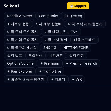
Seikon1
☕ Support
Reddit & Naver
Community
ETF (2x/3x)
최대주주 현황
회사 재무 한눈에
미국 주식 재무 한눈에
미국 주식 주요 공시
미국 대량보유 보고서
미국 기업 주총 공시
미국 거시 경제
신용 스프레드
미국 국고채 재매입
SNS모음
HITTING ZONE
실적 발표
통합검색
시장반응
실적 랭킹
Options Volume
✦ Premium
✦ Premium-search
✦ Pair Explorer
✦ Trump Live
✦ 표준편차 종목 탐색기
✦ 각도기
✦ VaR