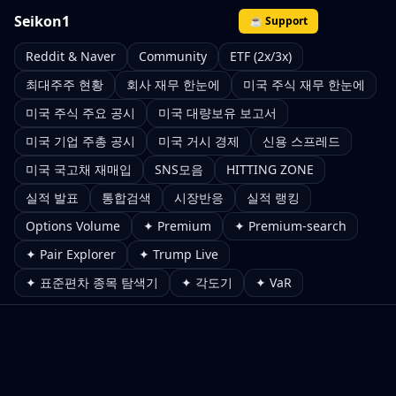
Seikon1
☕ Support
Reddit & Naver
Community
ETF (2x/3x)
최대주주 현황
회사 재무 한눈에
미국 주식 재무 한눈에
미국 주식 주요 공시
미국 대량보유 보고서
미국 기업 주총 공시
미국 거시 경제
신용 스프레드
미국 국고채 재매입
SNS모음
HITTING ZONE
실적 발표
통합검색
시장반응
실적 랭킹
Options Volume
✦ Premium
✦ Premium-search
✦ Pair Explorer
✦ Trump Live
✦ 표준편차 종목 탐색기
✦ 각도기
✦ VaR