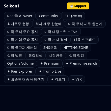
Seikon1
☕ Support
Reddit & Naver
Community
ETF (2x/3x)
최대주주 현황
회사 재무 한눈에
미국 주식 재무 한눈에
미국 주식 주요 공시
미국 대량보유 보고서
미국 기업 주총 공시
미국 거시 경제
신용 스프레드
미국 국고채 재매입
SNS모음
HITTING ZONE
실적 발표
통합검색
시장반응
실적 랭킹
Options Volume
✦ Premium
✦ Premium-search
✦ Pair Explorer
✦ Trump Live
✦ 표준편차 종목 탐색기
✦ 각도기
✦ VaR