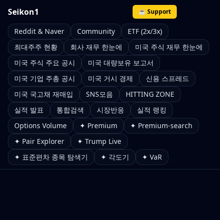
Seikon1
☕ Support
Reddit & Naver
Community
ETF (2x/3x)
최대주주 현황
회사 재무 한눈에
미국 주식 재무 한눈에
미국 주식 주요 공시
미국 대량보유 보고서
미국 기업 주총 공시
미국 거시 경제
신용 스프레드
미국 국고채 재매입
SNS모음
HITTING ZONE
실적 발표
통합검색
시장반응
실적 랭킹
Options Volume
✦ Premium
✦ Premium-search
✦ Pair Explorer
✦ Trump Live
✦ 표준편차 종목 탐색기
✦ 각도기
✦ VaR