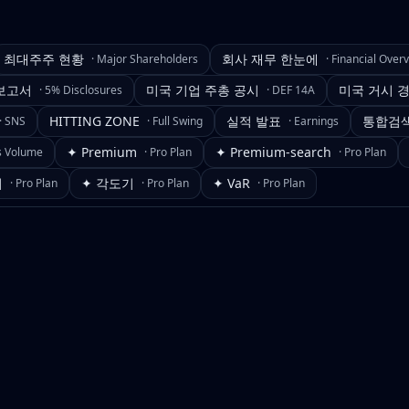
최대주주 현황
회사 재무 한눈에
·
Major Shareholders
·
Financial Over
보고서
미국 기업 주총 공시
미국 거시 
·
5% Disclosures
·
DEF 14A
HITTING ZONE
실적 발표
통합검
·
SNS
·
Full Swing
·
Earnings
✦ Premium
✦ Premium-search
s Volume
·
Pro Plan
·
Pro Plan
기
✦ 각도기
✦ VaR
·
Pro Plan
·
Pro Plan
·
Pro Plan