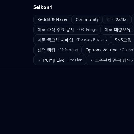
Seikon1
Reddit & Naver
Community
ETF (2x/3x)
미국 주식 주요 공시
미국 대량보유 
·
SEC Filings
미국 국고채 재매입
SNS모음
·
Treasury Buyback
실적 랭킹
Options Volume
·
ER Ranking
·
Option
✦ Trump Live
✦ 표준편차 종목 탐색
·
Pro Plan