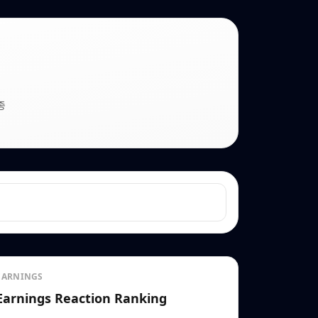
종
EARNINGS
Earnings Reaction Ranking