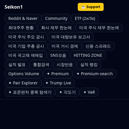
Seikon1
☕ Support
Reddit & Naver
Community
ETF (2x/3x)
최대주주 현황
회사 재무 한눈에
미국 주식 재무 한눈에
미국 주식 주요 공시
미국 대량보유 보고서
미국 기업 주총 공시
미국 거시 경제
신용 스프레드
미국 국고채 재매입
SNS모음
HITTING ZONE
실적 발표
통합검색
시장반응
실적 랭킹
Options Volume
✦ Premium
✦ Premium-search
✦ Pair Explorer
✦ Trump Live
✦ 표준편차 종목 탐색기
✦ 각도기
✦ VaR