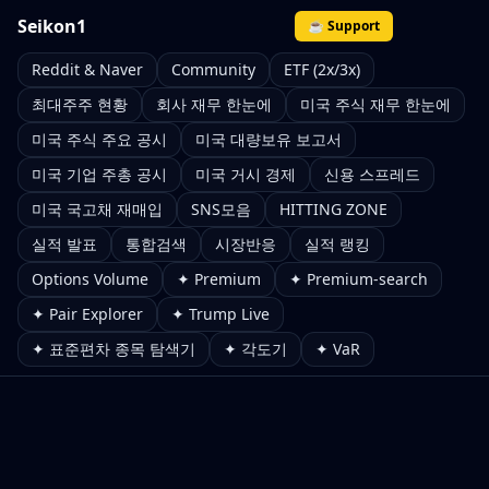
Seikon1
☕ Support
Reddit & Naver
Community
ETF (2x/3x)
최대주주 현황
회사 재무 한눈에
미국 주식 재무 한눈에
미국 주식 주요 공시
미국 대량보유 보고서
미국 기업 주총 공시
미국 거시 경제
신용 스프레드
미국 국고채 재매입
SNS모음
HITTING ZONE
실적 발표
통합검색
시장반응
실적 랭킹
Options Volume
✦ Premium
✦ Premium-search
✦ Pair Explorer
✦ Trump Live
✦ 표준편차 종목 탐색기
✦ 각도기
✦ VaR