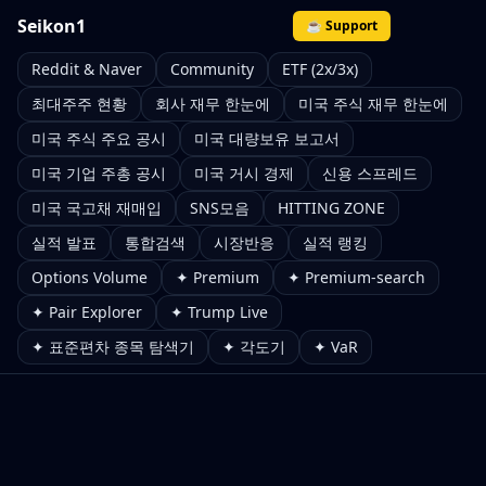
Seikon1
☕ Support
Reddit & Naver
Community
ETF (2x/3x)
최대주주 현황
회사 재무 한눈에
미국 주식 재무 한눈에
미국 주식 주요 공시
미국 대량보유 보고서
미국 기업 주총 공시
미국 거시 경제
신용 스프레드
미국 국고채 재매입
SNS모음
HITTING ZONE
실적 발표
통합검색
시장반응
실적 랭킹
Options Volume
✦ Premium
✦ Premium-search
✦ Pair Explorer
✦ Trump Live
✦ 표준편차 종목 탐색기
✦ 각도기
✦ VaR