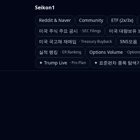
Seikon1
Reddit & Naver
Community
ETF (2x/3x)
미국 주식 주요 공시
미국 대량보유 
·
SEC Filings
미국 국고채 재매입
SNS모음
·
Treasury Buyback
실적 랭킹
Options Volume
·
ER Ranking
·
Option
✦ Trump Live
✦ 표준편차 종목 탐색
·
Pro Plan