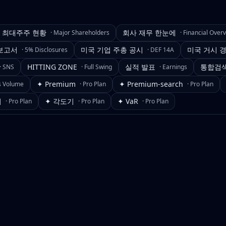
최대주주 현황
회사 재무 한눈에
·
Major Shareholders
·
Financial Over
보고서
미국 기업 주총 공시
미국 거시 
·
5% Disclosures
·
DEF 14A
HITTING ZONE
실적 발표
통합검
·
SNS
·
Full Swing
·
Earnings
✦ Premium
✦ Premium-search
s Volume
·
Pro Plan
·
Pro Plan
기
✦ 각도기
✦ VaR
·
Pro Plan
·
Pro Plan
·
Pro Plan