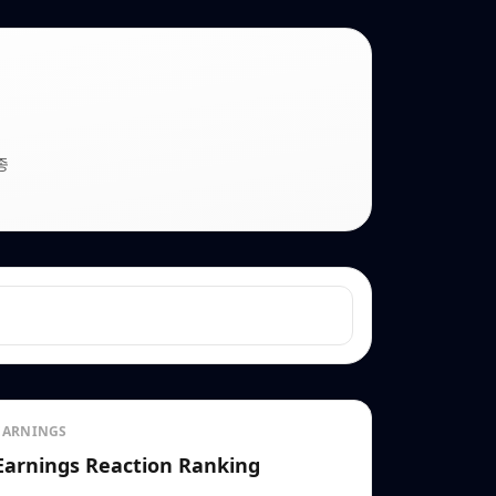
종
EARNINGS
Earnings Reaction Ranking