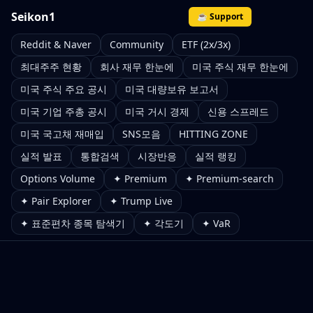
Seikon1
☕ Support
Reddit & Naver
Community
ETF (2x/3x)
최대주주 현황
회사 재무 한눈에
미국 주식 재무 한눈에
미국 주식 주요 공시
미국 대량보유 보고서
미국 기업 주총 공시
미국 거시 경제
신용 스프레드
미국 국고채 재매입
SNS모음
HITTING ZONE
실적 발표
통합검색
시장반응
실적 랭킹
Options Volume
✦ Premium
✦ Premium-search
✦ Pair Explorer
✦ Trump Live
✦ 표준편차 종목 탐색기
✦ 각도기
✦ VaR