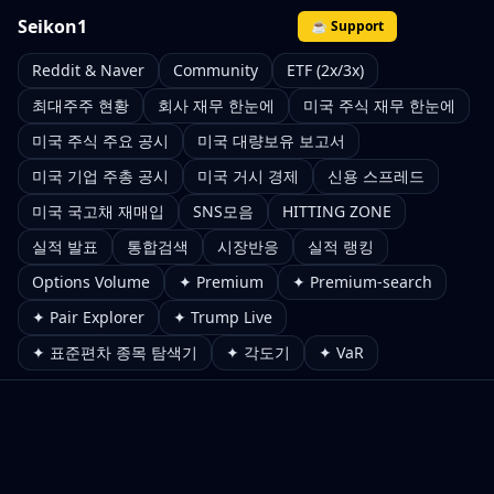
Seikon1
☕ Support
Reddit & Naver
Community
ETF (2x/3x)
최대주주 현황
회사 재무 한눈에
미국 주식 재무 한눈에
미국 주식 주요 공시
미국 대량보유 보고서
미국 기업 주총 공시
미국 거시 경제
신용 스프레드
미국 국고채 재매입
SNS모음
HITTING ZONE
실적 발표
통합검색
시장반응
실적 랭킹
Options Volume
✦ Premium
✦ Premium-search
✦ Pair Explorer
✦ Trump Live
✦ 표준편차 종목 탐색기
✦ 각도기
✦ VaR