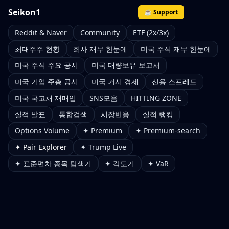
Seikon1
☕ Support
Reddit & Naver
Community
ETF (2x/3x)
최대주주 현황
회사 재무 한눈에
미국 주식 재무 한눈에
미국 주식 주요 공시
미국 대량보유 보고서
미국 기업 주총 공시
미국 거시 경제
신용 스프레드
미국 국고채 재매입
SNS모음
HITTING ZONE
실적 발표
통합검색
시장반응
실적 랭킹
Options Volume
✦ Premium
✦ Premium-search
✦ Pair Explorer
✦ Trump Live
✦ 표준편차 종목 탐색기
✦ 각도기
✦ VaR