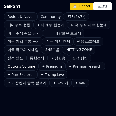
Seikon1
☕ Support
로그인
Reddit & Naver
Community
ETF (2x/3x)
최대주주 현황
회사 재무 한눈에
미국 주식 재무 한눈에
미국 주식 주요 공시
미국 대량보유 보고서
미국 기업 주총 공시
미국 거시 경제
신용 스프레드
미국 국고채 재매입
SNS모음
HITTING ZONE
실적 발표
통합검색
시장반응
실적 랭킹
Options Volume
✦ Premium
✦ Premium-search
✦ Pair Explorer
✦ Trump Live
✦ 표준편차 종목 탐색기
✦ 각도기
✦ VaR