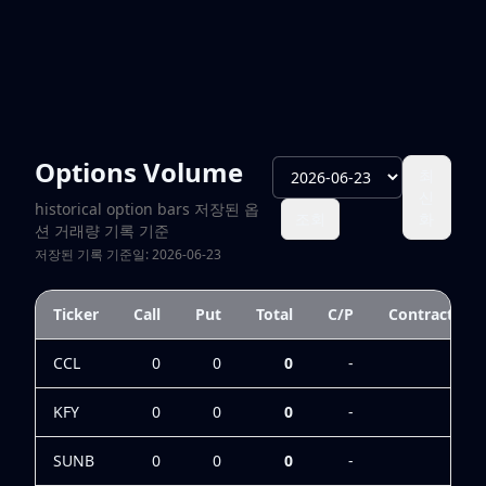
Options Volume
최
신
historical option bars 저장된 옵
조회
화
션 거래량 기록 기준
저장된 기록 기준일: 2026-06-23
Ticker
Call
Put
Total
C/P
Contracts
CCL
0
0
0
-
0
KFY
0
0
0
-
0
SUNB
0
0
0
-
0