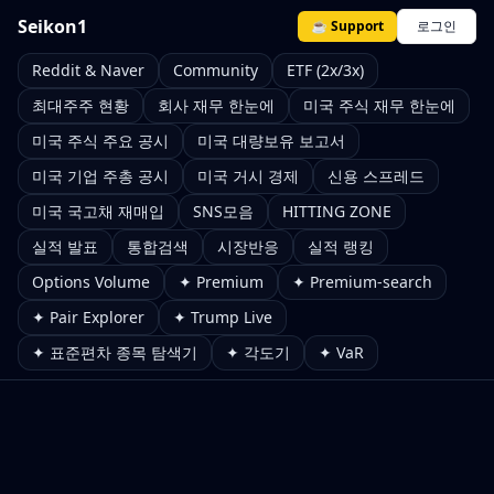
Seikon1
☕ Support
로그인
Reddit & Naver
Community
ETF (2x/3x)
최대주주 현황
회사 재무 한눈에
미국 주식 재무 한눈에
미국 주식 주요 공시
미국 대량보유 보고서
미국 기업 주총 공시
미국 거시 경제
신용 스프레드
미국 국고채 재매입
SNS모음
HITTING ZONE
실적 발표
통합검색
시장반응
실적 랭킹
Options Volume
✦ Premium
✦ Premium-search
✦ Pair Explorer
✦ Trump Live
✦ 표준편차 종목 탐색기
✦ 각도기
✦ VaR