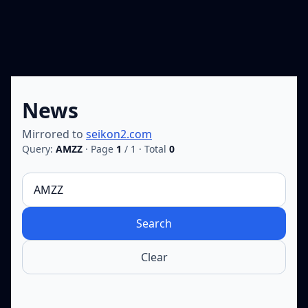
News
Mirrored to
seikon2.com
Query:
AMZZ
·
Page
1
/
1
· Total
0
Search
Clear