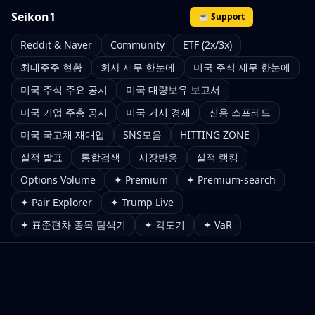
Seikon1
☕ Support
Reddit & Naver
Community
ETF (2x/3x)
최대주주 현황
회사 재무 한눈에
미국 주식 재무 한눈에
미국 주식 주요 공시
미국 대량보유 보고서
미국 기업 주총 공시
미국 거시 경제
신용 스프레드
미국 국고채 재매입
SNS모음
HITTING ZONE
실적 발표
통합검색
시장반응
실적 랭킹
Options Volume
✦ Premium
✦ Premium-search
✦ Pair Explorer
✦ Trump Live
✦ 표준편차 종목 탐색기
✦ 각도기
✦ VaR