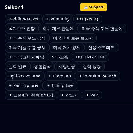
Seikon1
☕ Support
Reddit & Naver
Community
ETF (2x/3x)
최대주주 현황
회사 재무 한눈에
미국 주식 재무 한눈에
미국 주식 주요 공시
미국 대량보유 보고서
미국 기업 주총 공시
미국 거시 경제
신용 스프레드
미국 국고채 재매입
SNS모음
HITTING ZONE
실적 발표
통합검색
시장반응
실적 랭킹
Options Volume
✦ Premium
✦ Premium-search
✦ Pair Explorer
✦ Trump Live
✦ 표준편차 종목 탐색기
✦ 각도기
✦ VaR