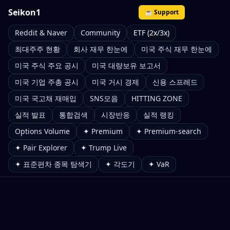
Seikon1
☕ Support
Reddit & Naver
Community
ETF (2x/3x)
최대주주 현황
회사 재무 한눈에
미국 주식 재무 한눈에
미국 주식 주요 공시
미국 대량보유 보고서
미국 기업 주총 공시
미국 거시 경제
신용 스프레드
미국 국고채 재매입
SNS모음
HITTING ZONE
실적 발표
통합검색
시장반응
실적 랭킹
Options Volume
✦ Premium
✦ Premium-search
✦ Pair Explorer
✦ Trump Live
✦ 표준편차 종목 탐색기
✦ 각도기
✦ VaR