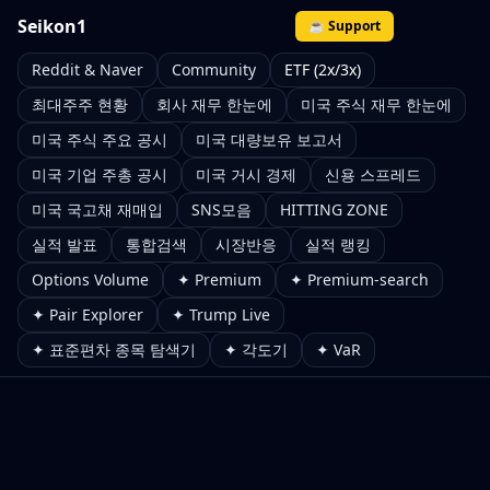
Seikon1
☕ Support
Reddit & Naver
Community
ETF (2x/3x)
최대주주 현황
회사 재무 한눈에
미국 주식 재무 한눈에
미국 주식 주요 공시
미국 대량보유 보고서
미국 기업 주총 공시
미국 거시 경제
신용 스프레드
미국 국고채 재매입
SNS모음
HITTING ZONE
실적 발표
통합검색
시장반응
실적 랭킹
Options Volume
✦ Premium
✦ Premium-search
✦ Pair Explorer
✦ Trump Live
✦ 표준편차 종목 탐색기
✦ 각도기
✦ VaR