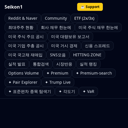
Seikon1
☕ Support
Reddit & Naver
Community
ETF (2x/3x)
최대주주 현황
회사 재무 한눈에
미국 주식 재무 한눈에
미국 주식 주요 공시
미국 대량보유 보고서
미국 기업 주총 공시
미국 거시 경제
신용 스프레드
미국 국고채 재매입
SNS모음
HITTING ZONE
실적 발표
통합검색
시장반응
실적 랭킹
Options Volume
✦ Premium
✦ Premium-search
✦ Pair Explorer
✦ Trump Live
✦ 표준편차 종목 탐색기
✦ 각도기
✦ VaR