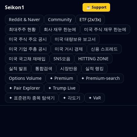
Seikon1
☕ Support
Reddit & Naver
Community
ETF (2x/3x)
최대주주 현황
회사 재무 한눈에
미국 주식 재무 한눈에
미국 주식 주요 공시
미국 대량보유 보고서
미국 기업 주총 공시
미국 거시 경제
신용 스프레드
미국 국고채 재매입
SNS모음
HITTING ZONE
실적 발표
통합검색
시장반응
실적 랭킹
Options Volume
✦ Premium
✦ Premium-search
✦ Pair Explorer
✦ Trump Live
✦ 표준편차 종목 탐색기
✦ 각도기
✦ VaR