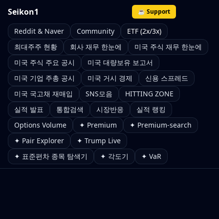
Seikon1
☕ Support
Reddit & Naver
Community
ETF (2x/3x)
최대주주 현황
회사 재무 한눈에
미국 주식 재무 한눈에
미국 주식 주요 공시
미국 대량보유 보고서
미국 기업 주총 공시
미국 거시 경제
신용 스프레드
미국 국고채 재매입
SNS모음
HITTING ZONE
실적 발표
통합검색
시장반응
실적 랭킹
Options Volume
✦ Premium
✦ Premium-search
✦ Pair Explorer
✦ Trump Live
✦ 표준편차 종목 탐색기
✦ 각도기
✦ VaR