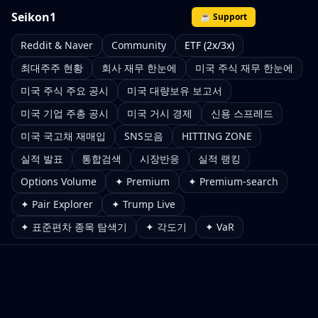
Seikon1
☕ Support
Reddit & Naver
Community
ETF (2x/3x)
최대주주 현황
회사 재무 한눈에
미국 주식 재무 한눈에
미국 주식 주요 공시
미국 대량보유 보고서
미국 기업 주총 공시
미국 거시 경제
신용 스프레드
미국 국고채 재매입
SNS모음
HITTING ZONE
실적 발표
통합검색
시장반응
실적 랭킹
Options Volume
✦ Premium
✦ Premium-search
✦ Pair Explorer
✦ Trump Live
✦ 표준편차 종목 탐색기
✦ 각도기
✦ VaR