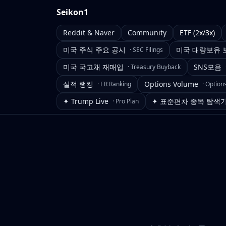
Seikon1
Reddit & Naver
Community
ETF (2x/3x)
미국 주식 주요 공시
미국 대량보유 
·
SEC Filings
미국 국고채 재매입
SNS모음
·
Treasury Buyback
실적 랭킹
Options Volume
·
ER Ranking
·
Option
✦ Trump Live
✦ 표준편차 종목 탐색
·
Pro Plan