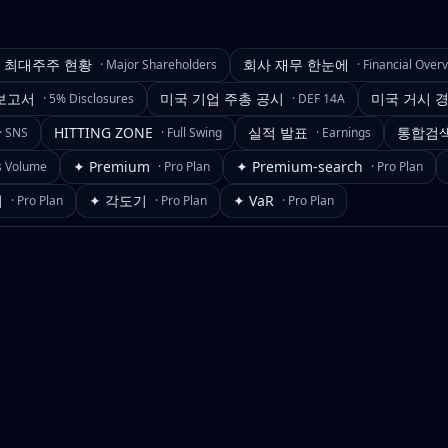
최대주주 현황
회사 재무 한눈에
·
Major Shareholders
·
Financial Over
보고서
미국 기업 주총 공시
미국 거시 
·
5% Disclosures
·
DEF 14A
HITTING ZONE
실적 발표
통합검
·
SNS
·
Full Swing
·
Earnings
✦ Premium
✦ Premium-search
s Volume
·
Pro Plan
·
Pro Plan
기
✦ 각도기
✦ VaR
·
Pro Plan
·
Pro Plan
·
Pro Plan