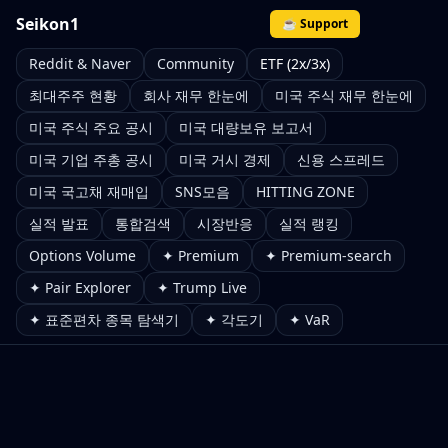
Seikon1
☕ Support
Reddit & Naver
Community
ETF (2x/3x)
최대주주 현황
회사 재무 한눈에
미국 주식 재무 한눈에
미국 주식 주요 공시
미국 대량보유 보고서
미국 기업 주총 공시
미국 거시 경제
신용 스프레드
미국 국고채 재매입
SNS모음
HITTING ZONE
실적 발표
통합검색
시장반응
실적 랭킹
Options Volume
✦ Premium
✦ Premium-search
✦ Pair Explorer
✦ Trump Live
✦ 표준편차 종목 탐색기
✦ 각도기
✦ VaR