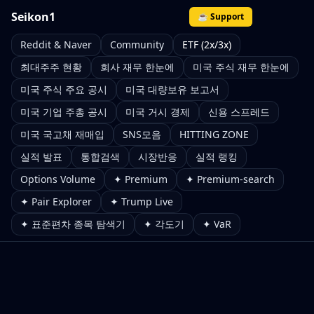
Seikon1
☕ Support
Reddit & Naver
Community
ETF (2x/3x)
최대주주 현황
회사 재무 한눈에
미국 주식 재무 한눈에
미국 주식 주요 공시
미국 대량보유 보고서
미국 기업 주총 공시
미국 거시 경제
신용 스프레드
미국 국고채 재매입
SNS모음
HITTING ZONE
실적 발표
통합검색
시장반응
실적 랭킹
Options Volume
✦ Premium
✦ Premium-search
✦ Pair Explorer
✦ Trump Live
✦ 표준편차 종목 탐색기
✦ 각도기
✦ VaR