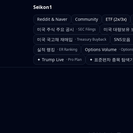
Seikon1
Reddit & Naver
Community
ETF (2x/3x)
미국 주식 주요 공시
미국 대량보유 
·
SEC Filings
미국 국고채 재매입
SNS모음
·
Treasury Buyback
실적 랭킹
Options Volume
·
ER Ranking
·
Option
✦ Trump Live
✦ 표준편차 종목 탐색
·
Pro Plan