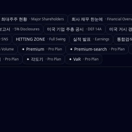
최대주주 현황
회사 재무 한눈에
·
Major Shareholders
·
Financial Over
보고서
미국 기업 주총 공시
미국 거시 
·
5% Disclosures
·
DEF 14A
HITTING ZONE
실적 발표
통합검
·
SNS
·
Full Swing
·
Earnings
✦ Premium
✦ Premium-search
s Volume
·
Pro Plan
·
Pro Plan
기
✦ 각도기
✦ VaR
·
Pro Plan
·
Pro Plan
·
Pro Plan