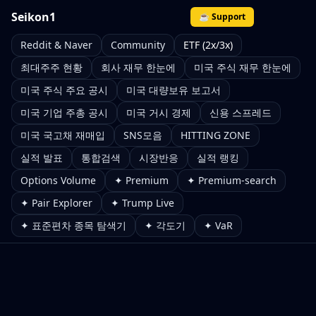
Seikon1
☕ Support
Reddit & Naver
Community
ETF (2x/3x)
최대주주 현황
회사 재무 한눈에
미국 주식 재무 한눈에
미국 주식 주요 공시
미국 대량보유 보고서
미국 기업 주총 공시
미국 거시 경제
신용 스프레드
미국 국고채 재매입
SNS모음
HITTING ZONE
실적 발표
통합검색
시장반응
실적 랭킹
Options Volume
✦ Premium
✦ Premium-search
✦ Pair Explorer
✦ Trump Live
✦ 표준편차 종목 탐색기
✦ 각도기
✦ VaR