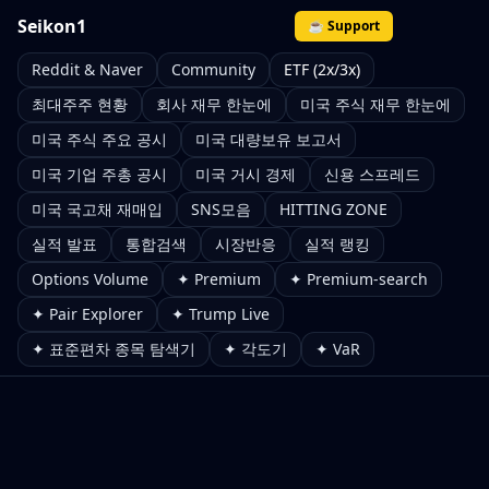
Seikon1
☕ Support
Reddit & Naver
Community
ETF (2x/3x)
최대주주 현황
회사 재무 한눈에
미국 주식 재무 한눈에
미국 주식 주요 공시
미국 대량보유 보고서
미국 기업 주총 공시
미국 거시 경제
신용 스프레드
미국 국고채 재매입
SNS모음
HITTING ZONE
실적 발표
통합검색
시장반응
실적 랭킹
Options Volume
✦ Premium
✦ Premium-search
✦ Pair Explorer
✦ Trump Live
✦ 표준편차 종목 탐색기
✦ 각도기
✦ VaR