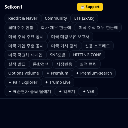
Seikon1
☕ Support
Reddit & Naver
Community
ETF (2x/3x)
최대주주 현황
회사 재무 한눈에
미국 주식 재무 한눈에
미국 주식 주요 공시
미국 대량보유 보고서
미국 기업 주총 공시
미국 거시 경제
신용 스프레드
미국 국고채 재매입
SNS모음
HITTING ZONE
실적 발표
통합검색
시장반응
실적 랭킹
Options Volume
✦ Premium
✦ Premium-search
✦ Pair Explorer
✦ Trump Live
✦ 표준편차 종목 탐색기
✦ 각도기
✦ VaR