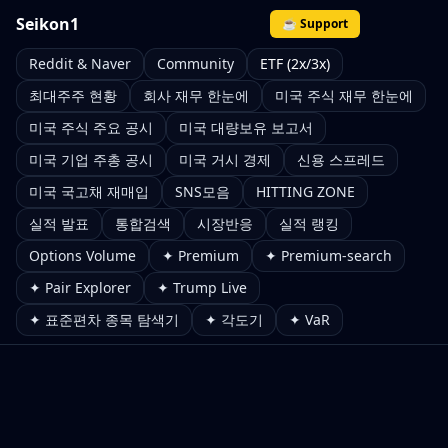
Seikon1
☕ Support
Reddit & Naver
Community
ETF (2x/3x)
최대주주 현황
회사 재무 한눈에
미국 주식 재무 한눈에
미국 주식 주요 공시
미국 대량보유 보고서
미국 기업 주총 공시
미국 거시 경제
신용 스프레드
미국 국고채 재매입
SNS모음
HITTING ZONE
실적 발표
통합검색
시장반응
실적 랭킹
Options Volume
✦ Premium
✦ Premium-search
✦ Pair Explorer
✦ Trump Live
✦ 표준편차 종목 탐색기
✦ 각도기
✦ VaR