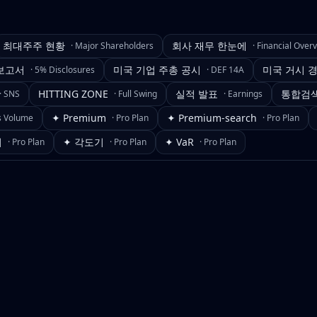
최대주주 현황
회사 재무 한눈에
·
Major Shareholders
·
Financial Over
보고서
미국 기업 주총 공시
미국 거시 
·
5% Disclosures
·
DEF 14A
HITTING ZONE
실적 발표
통합검
·
SNS
·
Full Swing
·
Earnings
✦ Premium
✦ Premium-search
s Volume
·
Pro Plan
·
Pro Plan
기
✦ 각도기
✦ VaR
·
Pro Plan
·
Pro Plan
·
Pro Plan