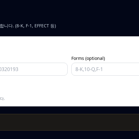
다. (8-K, F-1, EFFECT 등)
Forms (optional)
다.