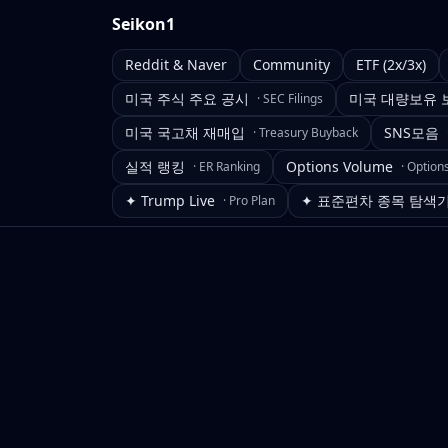
Seikon1
Reddit & Naver
Community
ETF (2x/3x)
미국 주식 주요 공시
미국 대량보유 
·
SEC Filings
미국 국고채 재매입
SNS모음
·
Treasury Buyback
실적 랭킹
Options Volume
·
ER Ranking
·
Option
✦ Trump Live
✦ 표준편차 종목 탐색
·
Pro Plan