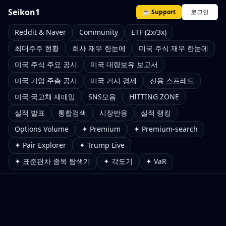
Seikon1
☕ Support
로그인
Reddit & Naver
Community
ETF (2x/3x)
최대주주 현황
회사 재무 한눈에
미국 주식 재무 한눈에
미국 주식 주요 공시
미국 대량보유 보고서
미국 기업 주총 공시
미국 거시 경제
신용 스프레드
미국 국고채 재매입
SNS모음
HITTING ZONE
실적 발표
통합검색
시장반응
실적 랭킹
Options Volume
✦ Premium
✦ Premium-search
✦ Pair Explorer
✦ Trump Live
✦ 표준편차 종목 탐색기
✦ 각도기
✦ VaR