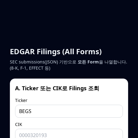
EDGAR Filings (All Forms)
SEC submissions(JSON) 기반으로
모든 Form
을 나열합니다.
(8-K, F-1, EFFECT 등)
A. Ticker 또는 CIK로 Filings 조회
Ticker
CIK